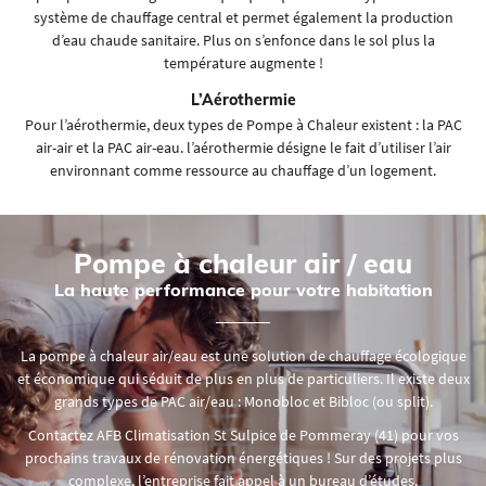
06 62 18 03 65
système de chauffage central et permet également la production
d’eau chaude sanitaire. Plus on s’enfonce dans le sol
plus la
VOIR-FAIRE EN IMAGES
température augmente !
L’Aérothermie
AVIS
Pour l’aérothermie, deux types de Pompe à Chaleur existent : la PAC
air-air et la PAC air-eau. l’aérothermie désigne le fait d’utiliser l’air
ACTUALITÉS
Restez infor
environnant comme ressource au chauffage d’un logement.
CONTACT
Inscription Newsle
Pompe à chaleur
air / eau
La haute performance pour votre habitation
La pompe à chaleur air/eau est une solution de chauffage écologique
et économique qui séduit de plus en plus de particuliers. Il existe deux
grands types de PAC air/eau : Monobloc et Bibloc (ou split).
Contactez AFB Climatisation St Sulpice de Pommeray (41) pour vos
prochains travaux de rénovation énergétiques ! Sur des projets plus
complexe, l’entreprise fait appel à un bureau d’études.