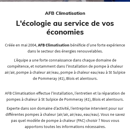
La PAC air-air est modulable pièce par pièce;
En cochant cette case, vous consentez à recevoir nos propositions commerciales à l'adresse
email indiqué ci-dessus. Vous pouvez vous désinscrire à tout moment en utilisant
le
Sa capacité de chauffage est assez étendue pour toutes les
AFB Climatisation
formulaire de désinscription
.
pièces d'un habitat;
L'écologie au service de vos
Ce système de chauffage est composé d'éléments plus
Inscription
sommaires que ceux d'une pompe à chaleur géothermique (qui
économies
soutire son énergie de la terre) ou hydrothermique (qui puise
son énergie de l'eau);
Créée en mai 2004,
AFB Climatisation
bénéficie d’une forte expérience
Ce système est également réversible
dans le secteur des énergies renouvelables.
L’équipe a une forte connaissance dans chaque domaine de
Pompes à chaleur
eau-eau
compétence, et notamment dans l'installation de pompe à chaleur
air/air, pompe à chaleur air/eau, pompe à chaleur eau/eau à St Sulpice
La pompe à chaleur eau/eau présente un certain nombre
de Pommeray (41), Blois et alentours.
d’avantages parmi lesquels on peut notamment citer :
une excellente performance tout au long de l’année
AFB Climatisation effectue l'installation, l’entretien et la réparation de
un rendement constant
pompes à chaleur à St Sulpice de Pommeray (41), Blois et alentours.
l’eau souterraine ne gèle jamais et reste à température
Experte dans son domaine d’activité, l’entreprise intervient pour sur
constante
différentes pompes à chaleur (air/air, air/eau, eau/eau). Vous ne savez
pas quel modèle de pompe à chaleur (PAC) choisir ? Nous vous
apportons toutes les informations nécessaires.