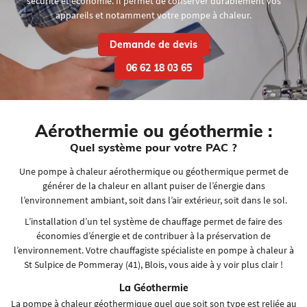
sécurité et économie. Il permet de conserver durablement vos
appareils et notamment votre pompe à chaleur.
Demande de devis
06 62 18 03 65
Aérothermie
ou géothermie :
Quel système pour votre PAC ?
Une pompe à chaleur aérothermique ou géothermique permet de
générer de la chaleur en allant puiser de l’énergie dans
l’environnement ambiant, soit dans l’air extérieur, soit dans le sol.
L’installation d’un tel système de chauffage permet de faire des
économies d’énergie et de contribuer à la préservation de
l’environnement. Votre chauffagiste spécialiste en pompe à chaleur à
Une question
St Sulpice de Pommeray (41), Blois, vous aide à y voir plus clair !
ACCUEIL
La Géothermie
La pompe à chaleur géothermique quel que soit son type est reliée au
VICES & PRESTATIONS