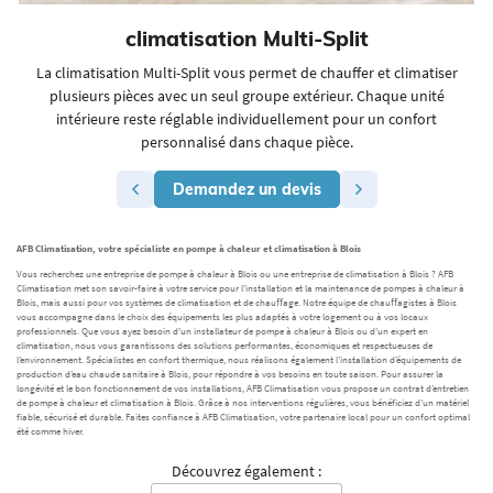
climatisation
Multi-Split
La climatisation Multi-Split vous permet de chauffer et climatiser
plusieurs pièces avec un seul groupe extérieur. Chaque unité
intérieure reste réglable individuellement pour un confort
personnalisé dans chaque pièce.
Demandez un devis
AFB Climatisation, votre spécialiste en pompe à chaleur et climatisation à Blois
Vous recherchez une entreprise de pompe à chaleur à Blois ou une entreprise de climatisation à Blois ? AFB
Climatisation met son savoir-faire à votre service pour l’installation et la maintenance de pompes à chaleur à
Blois, mais aussi pour vos systèmes de climatisation et de chauﬀage. Notre équipe de chauﬀagistes à Blois
vous accompagne dans le choix des équipements les plus adaptés à votre logement ou à vos locaux
professionnels. Que vous ayez besoin d’un installateur de pompe à chaleur à Blois ou d’un expert en
climatisation, nous vous garantissons des solutions performantes, économiques et respectueuses de
l’environnement. Spécialistes en confort thermique, nous réalisons également l’installation d’équipements de
production d’eau chaude sanitaire à Blois, pour répondre à vos besoins en toute saison. Pour assurer la
longévité et le bon fonctionnement de vos installations, AFB Climatisation vous propose un contrat d’entretien
de pompe à chaleur et climatisation à Blois. Grâce à nos interventions régulières, vous bénéficiez d’un matériel
fiable, sécurisé et durable. Faites confiance à AFB Climatisation, votre partenaire local pour un confort optimal
été comme hiver.
Découvrez également :