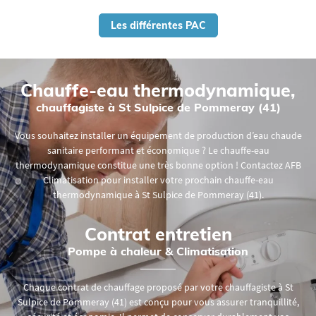
Les différentes PAC
Chauffe-eau
thermodynamique,
chauffagiste à St Sulpice de Pommeray (41)
Vous souhaitez installer un équipement de production d’eau chaude
sanitaire performant et économique ? Le chauffe-eau
thermodynamique constitue une très bonne option ! Contactez AFB
Climatisation pour installer votre prochain chauffe-eau
thermodynamique à St Sulpice de Pommeray (41).
Contrat entretien
Pompe à chaleur & Climatisation
Chaque contrat de chauffage proposé par votre chauffagiste à St
Sulpice de Pommeray (41) est conçu pour vous assurer tranquillité,